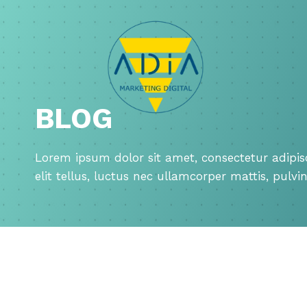
Saltar
al
contenido
BLOG
Lorem ipsum dolor sit amet, consectetur adipisc
elit tellus, luctus nec ullamcorper mattis, pulvi